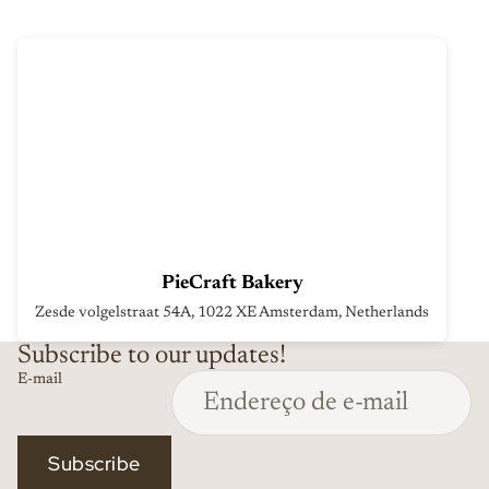
PieCraft Bakery
Zesde volgelstraat 54A, 1022 XE Amsterdam, Netherlands
Subscribe to our updates!
Política de reembolso
E-mail
Política de privacidade
Termos do serviço
Política de envio
Subscribe
Informações de contacto