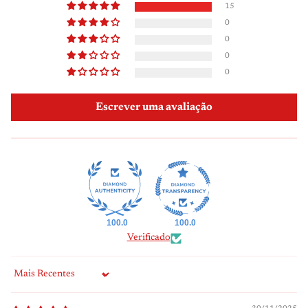
15
0
0
0
0
Escrever uma avaliação
100.0
100.0
Verificado
Sort by