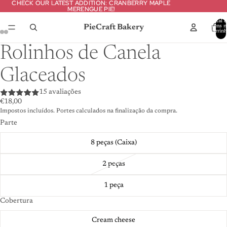
CHECK OUR LATEST ADDITION: CRANBERRY MAPLE
CHECK OUR LATEST ADDITION: CRANBERRY MAPLE
MERENGUE PIE!
MERENGUE PIE!
Total d
PieCraft Bakery
itens n
carrinh
0
duzir
ídeo
Rolinhos de Canela
Glaceados
15 avaliações
€18,00
Impostos incluídos. Portes calculados na finalização da compra.
Parte
8 peças (Caixa)
2 peças
1 peça
Cobertura
Cream cheese