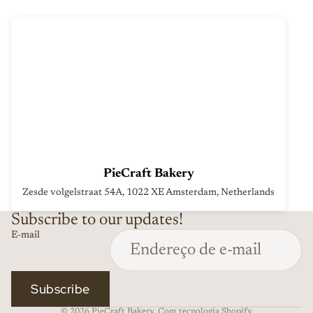
PieCraft Bakery
Zesde volgelstraat 54A, 1022 XE Amsterdam, Netherlands
Subscribe to our updates!
Política de reembolso
E-mail
Política de privacidade
Termos do serviço
Política de envio
Subscribe
Informações de contacto
© 2026
PieCraft Bakery
,
Com tecnologia Shopify