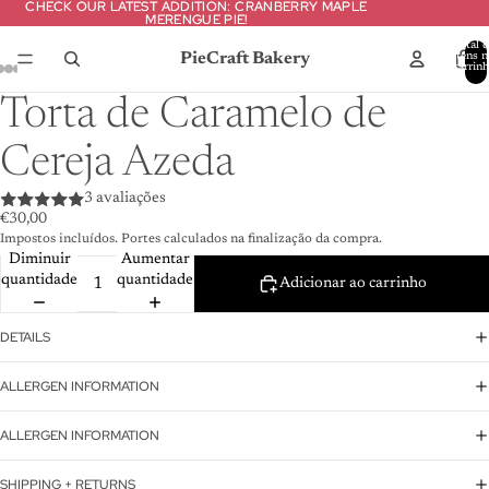
CHECK OUR LATEST ADDITION: CRANBERRY MAPLE
CHECK OUR LATEST ADDITION: CRANBERRY MAPLE
MERENGUE PIE!
MERENGUE PIE!
Total d
PieCraft Bakery
itens n
carrinh
0
Torta de Caramelo de
Cereja Azeda
3 avaliações
€30,00
Impostos incluídos. Portes calculados na finalização da compra.
Diminuir
Aumentar
quantidade
quantidade
Adicionar ao carrinho
DETAILS
ALLERGEN INFORMATION
ALLERGEN INFORMATION
SHIPPING + RETURNS